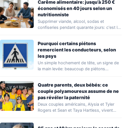
Carême alimentaire: jusqu’à 250 €
économisés en 40 jours selon un
nutritionniste
Supprimer viande, alcool, sodas et
confiseries pendant quarante jours: c'est le
principe du carême…
Pourquoi certains piétons
remercient les conducteurs, selon
les psys
Un simple hochement de tête, un signe de
la main levée: beaucoup de piétons…
Quatre parents, deux bébés: ce
couple polyamoureux assume de ne
pas révéler la paternité
Deux couples américains, Alysia et Tyler
Rogers et Sean et Taya Hartless, vivent
ensemble…