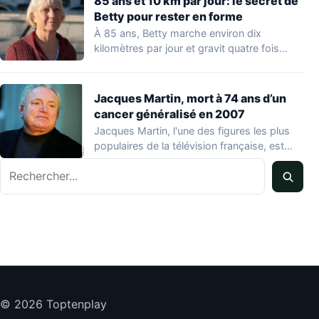
85 ans et 10 km par jour: le secret de
Betty pour rester en forme
À 85 ans, Betty marche environ dix
kilomètres par jour et gravit quatre fois…
Jacques Martin, mort à 74 ans d’un
cancer généralisé en 2007
Jacques Martin, l'une des figures les plus
populaires de la télévision française, est
décédé…
Rechercher
© 2026 Toptenplay