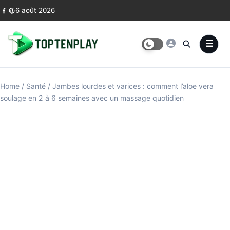
Skip to content
6 août 2026
Home
/
Santé
/
Jambes lourdes et varices : comment l’aloe vera
soulage en 2 à 6 semaines avec un massage quotidien