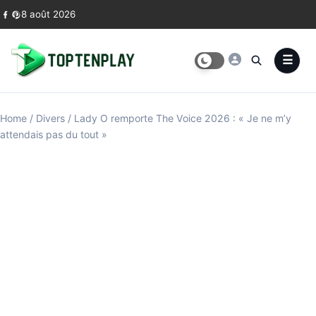
Skip to content
8 août 2026
Home
/
Divers
/
Lady O remporte The Voice 2026 : « Je ne m’y
attendais pas du tout »