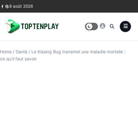
Skip to content
9 août 2026
Home
/
Santé
/
Le Kissing Bug transmet une maladie mortelle :
ce qu’il faut savoir