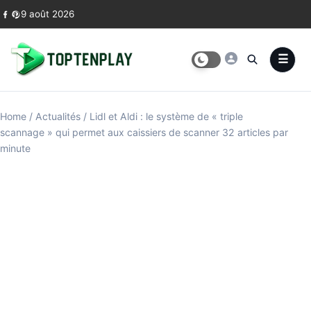
Skip to content
9 août 2026
Home
/
Actualités
/
Lidl et Aldi : le système de « triple
scannage » qui permet aux caissiers de scanner 32 articles par
minute