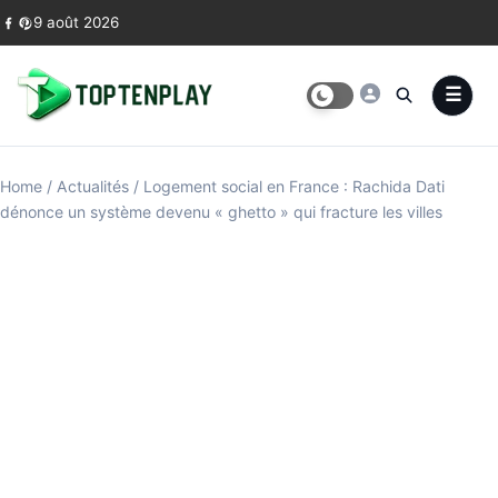
Skip to content
9 août 2026
Home
/
Actualités
/
Logement social en France : Rachida Dati
dénonce un système devenu « ghetto » qui fracture les villes