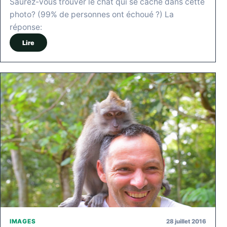
Saurez-vous trouver le chat qui se cache dans cette
photo? (99% de personnes ont échoué ?) La
réponse:
Lire
28 juillet 2016
IMAGES