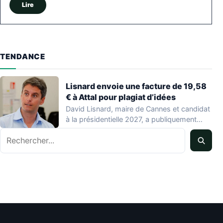
Lire
TENDANCE
Lisnard envoie une facture de 19,58
€ à Attal pour plagiat d’idées
David Lisnard, maire de Cannes et candidat
à la présidentielle 2027, a publiquement
accusé…
Rechercher