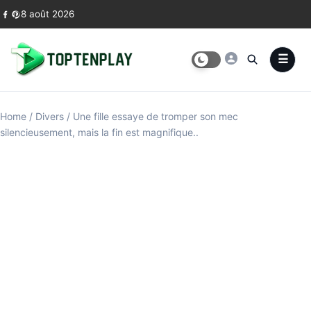
Skip to content
8 août 2026
Home
/
Divers
/
Une fille essaye de tromper son mec
silencieusement, mais la fin est magnifique..