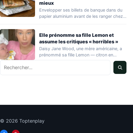
mieux
Envelopper ses billets de banque dans du
papier aluminium avant de les ranger chez…
Elle prénomme sa fille Lemon et
assume les critiques « horribles »
Daisy Jane Wood, une mère américaine, a
prénommé sa fille Lemon — citron en…
Rechercher
© 2026 Toptenplay