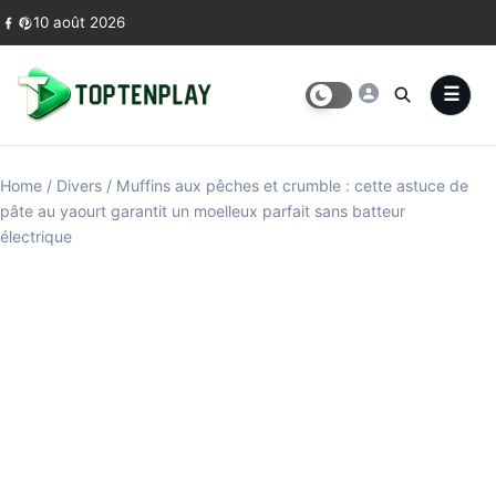
Skip to content
10 août 2026
Home
/
Divers
/
Muffins aux pêches et crumble : cette astuce de
pâte au yaourt garantit un moelleux parfait sans batteur
électrique