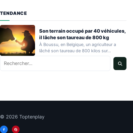
TENDANCE
Son terrain occupé par 40 véhicules,
il lâche son taureau de 800 kg
À Boussu, en Belgique, un agriculteur a
lâché son taureau de 800 kilos sur…
Rechercher
© 2026 Toptenplay