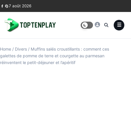
Skip to content
7 août 2026
Home
/
Divers
/
Muffins salés croustillants : comment ces
galettes de pomme de terre et courgette au parmesan
réinventent le petit-déjeuner et l’apéritif