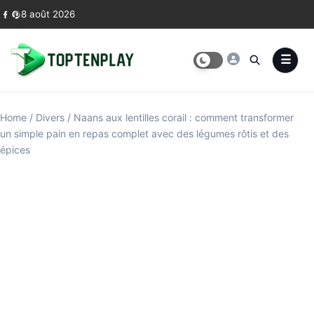
Skip to content
8 août 2026
Home
/
Divers
/
Naans aux lentilles corail : comment transformer
un simple pain en repas complet avec des légumes rôtis et des
épices