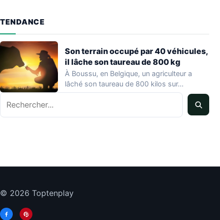
TENDANCE
Son terrain occupé par 40 véhicules,
il lâche son taureau de 800 kg
À Boussu, en Belgique, un agriculteur a
lâché son taureau de 800 kilos sur…
Rechercher
© 2026 Toptenplay