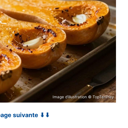
Image d’illustration © TopTenPlay
 page suivante ⬇⬇