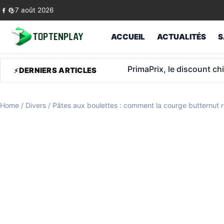
Skip to content
7 août 2026
ACCUEIL
ACTUALITÉS
S
Retraite militaire à 48 a
DERNIERS ARTICLES
Home
/
Divers
/
Pâtes aux boulettes : comment la courge butternut r