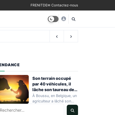
FR
EN
IT
DE
✉ Contactez-nous
‹
›
ENDANCE
Son terrain occupé
par 40 véhicules, il
lâche son taureau de
800 kg
À Boussu, en Belgique, un
agriculteur a lâché son
echercher
taureau de 800 kilos sur…