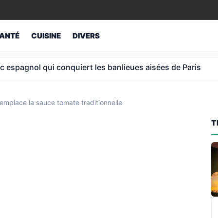
ANTÉ
CUISINE
DIVERS
ns: la pension moyenne est de 1 789 €
emplace la sauce tomate traditionnelle
T
R