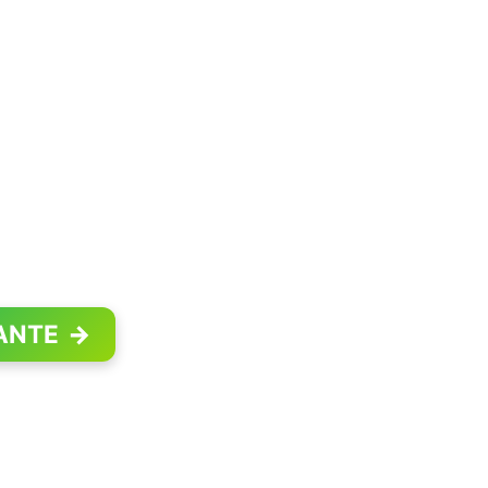
ANTE
→