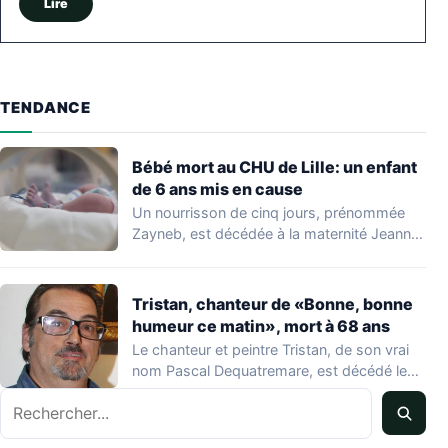
Lire
TENDANCE
Bébé mort au CHU de Lille: un enfant
de 6 ans mis en cause
Un nourrisson de cinq jours, prénommée
Zayneb, est décédée à la maternité Jeanne
de…
Tristan, chanteur de «Bonne, bonne
humeur ce matin», mort à 68 ans
Le chanteur et peintre Tristan, de son vrai
nom Pascal Dequatremare, est décédé le…
Rechercher