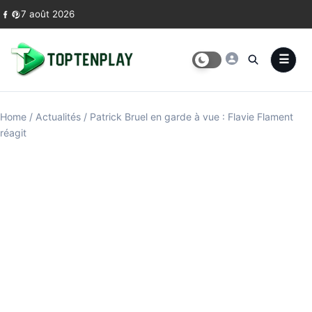
Skip to content
7 août 2026
Home
/
Actualités
/
Patrick Bruel en garde à vue : Flavie Flament
réagit