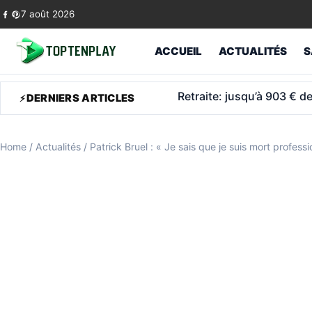
Skip to content
7 août 2026
ACCUEIL
ACTUALITÉS
S
ASPA 2026: l’allocation po
DERNIERS ARTICLES
Home
/
Actualités
/
Patrick Bruel : « Je sais que je suis mort profess