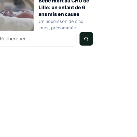
Bébé mort au CHU de
Lille: un enfant de 6
ans mis en cause
Un nourrisson de cinq
jours, prénommée
echercher
Zayneb, est décédée à la
maternité Jeanne de…