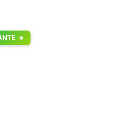
ANTE
→