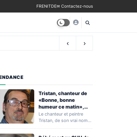
FR
EN
IT
DE
✉ Contactez-nous
‹
›
ENDANCE
Tristan, chanteur de
«Bonne, bonne
humeur ce matin»,
mort à 68 ans
Le chanteur et peintre
Tristan, de son vrai nom
Pascal Dequatremare, est
décédé le…