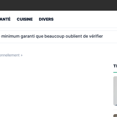
ANTÉ
CUISINE
DIVERS
ur retraités atteint 1 043 € et non 1 012 €
ionnellement »
T