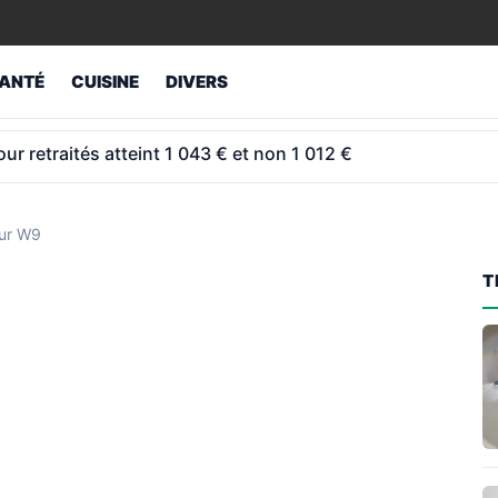
ANTÉ
CUISINE
DIVERS
ey revend son étage et fait capoter 800 M€ de travaux
sur W9
T