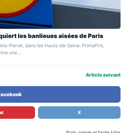
uiert les banlieues aisées de Paris
ois-Perret, dans les Hauts-de-Seine: PrimaPrix,
ttire une…
Article suivant
 Facebook
st
X
Frais, rapide et facile à lire