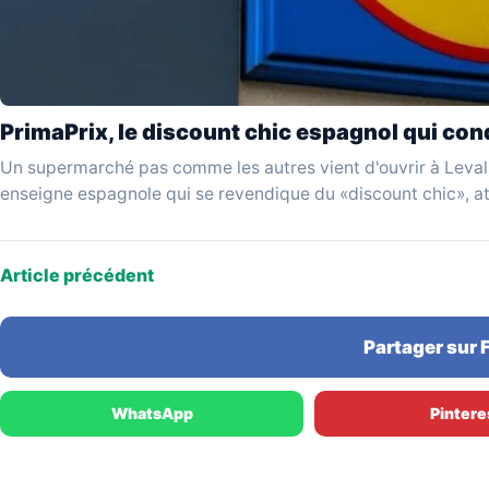
PrimaPrix, le discount chic espagnol qui conq
Un supermarché pas comme les autres vient d'ouvrir à Levall
enseigne espagnole qui se revendique du «discount chic», a
Article précédent
Partager sur
WhatsApp
Pintere