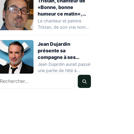
Tristan, chanteur de
«Bonne, bonne
humeur ce matin»,
mort à 68 ans
Le chanteur et peintre
Tristan, de son vrai nom
Pascal Dequatremare, est
décédé le…
Jean Dujardin
présente sa
compagne à ses
enfants à Soulac-sur-
Jean Dujardin aurait passé
Mer
une partie de l'été à
echercher
Soulac-sur-Mer, en
Gironde, en compagnie…