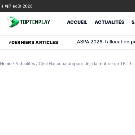
Skip to content
7 août 2026
ACCUEIL
ACTUALITÉS
S
Tour Montparnasse: Viann
DERNIERS ARTICLES
Home
/
Actualités
/
Cyril Hanouna prépare déjà la rentrée de TBT9 