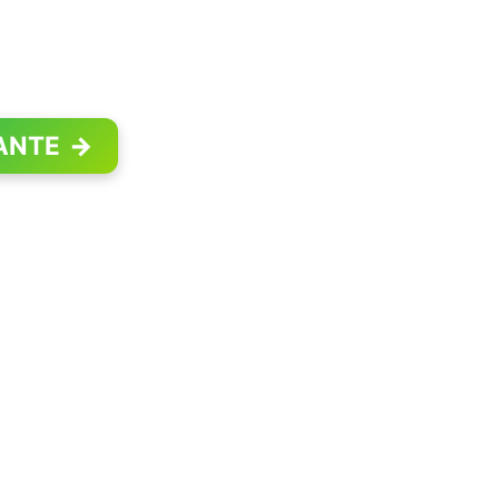
ANTE
→