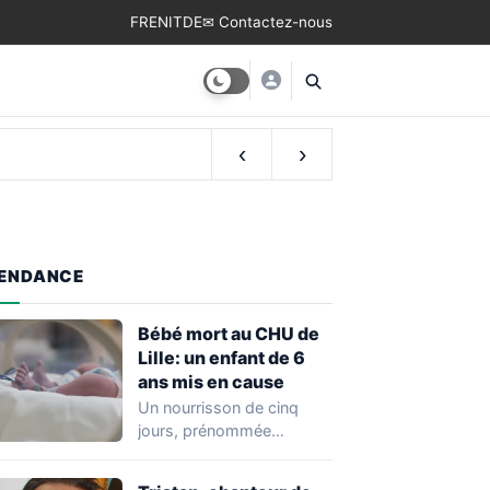
FR
EN
IT
DE
✉ Contactez-nous
‹
›
ENDANCE
Bébé mort au CHU de
Lille: un enfant de 6
ans mis en cause
Un nourrisson de cinq
jours, prénommée
Zayneb, est décédée à la
maternité Jeanne de…