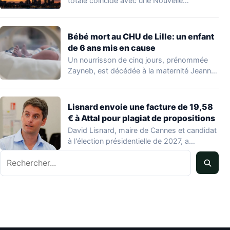
totale coïncide avec une Nouvelle…
Bébé mort au CHU de Lille: un enfant
de 6 ans mis en cause
Un nourrisson de cinq jours, prénommée
Zayneb, est décédée à la maternité Jeanne
de…
Lisnard envoie une facture de 19,58
€ à Attal pour plagiat de propositions
David Lisnard, maire de Cannes et candidat
à l'élection présidentielle de 2027, a
accusé…
Rechercher