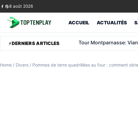
Skip to content
8 août 2026
ACCUEIL
ACTUALITÉS
S
Tour Montparnasse: Viann
DERNIERS ARTICLES
Home
/
Divers
/
Pommes de terre quadrillées au four : comment obteni