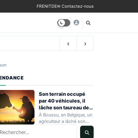
FR
EN
IT
DE
✉ Contactez-nous
‹
›
sson
ENDANCE
Son terrain occupé
par 40 véhicules, il
lâche son taureau de
800 kg
À Boussu, en Belgique, un
agriculteur a lâché son
echercher
taureau de 800 kilos sur…