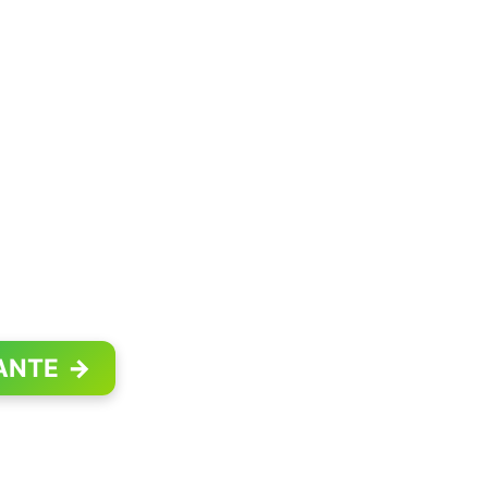
ANTE
→