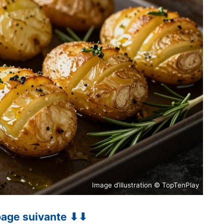
Image d’illustration © TopTenPlay
 page suivante ⬇⬇