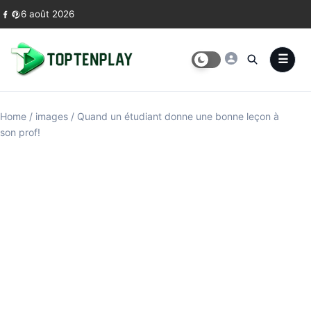
Skip to content
6 août 2026
Home
/
images
/
Quand un étudiant donne une bonne leçon à
son prof!