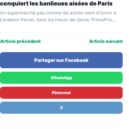
conquiert les banlieues aisées de Paris
Un supermarché pas comme les autres vient d'ouvrir à
Levallois-Perret, dans les Hauts-de-Seine: PrimaPrix,
enseigne espagnole qui se revendique du «discount
chic», attire une…
Article précédent
Article suivant
Partager sur Facebook
WhatsApp
Pinterest
X