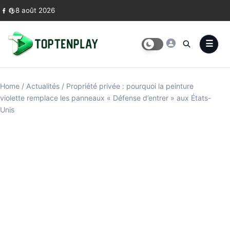
Skip to content
8 août 2026
Home
/
Actualités
/
Propriété privée : pourquoi la peinture
violette remplace les panneaux « Défense d’entrer » aux États-
Unis