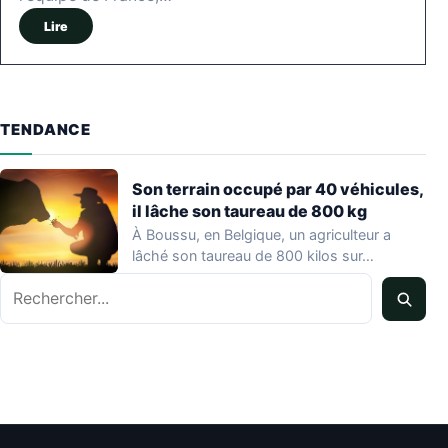
Lire
TENDANCE
Son terrain occupé par 40 véhicules,
il lâche son taureau de 800 kg
À Boussu, en Belgique, un agriculteur a
lâché son taureau de 800 kilos sur…
Rechercher