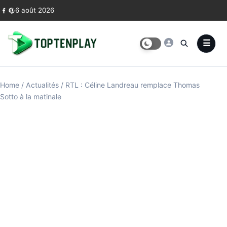
Skip to content
6 août 2026
Home
/
Actualités
/
RTL : Céline Landreau remplace Thomas
Sotto à la matinale