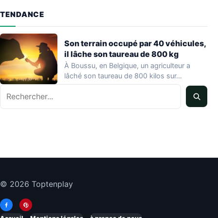
TENDANCE
Son terrain occupé par 40 véhicules,
il lâche son taureau de 800 kg
À Boussu, en Belgique, un agriculteur a
lâché son taureau de 800 kilos sur…
Rechercher
© 2026 Toptenplay