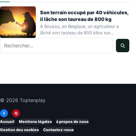
Son terrain occupé par 40 véhicules,
il lâche son taureau de 800 kg
À Boussu, en Belgique, un agriculteur a
lâché son taureau de 800 kilos sur…
Rechercher
© 2026 Toptenplay
Accueil
Mentions légales
à propos de nous
Gestion des cookies
Contactez-nous