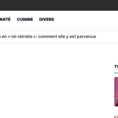
ANTÉ
CUISINE
DIVERS
al: 2 966 € de retraite à 65 ans après 40 ans
T