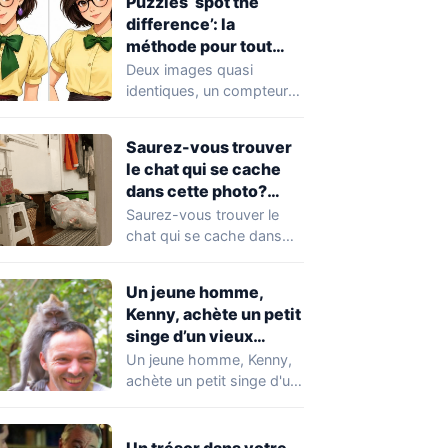
Puzzles ‘spot the
difference’: la
méthode pour tout
trouver
Deux images quasi
identiques, un compteur
de différences à atteindre
et une promesse
Saurez-vous trouver
provocatrice:…
le chat qui se cache
dans cette photo?
(99% de personnes
Saurez-vous trouver le
ont échoué ?)
chat qui se cache dans
cette photo? (99% de
personnes ont…
Un jeune homme,
Kenny, achète un petit
singe d’un vieux
fermier pour 100 $.
Un jeune homme, Kenny,
achète un petit singe d'un
vieux fermier pour 100 $.
…