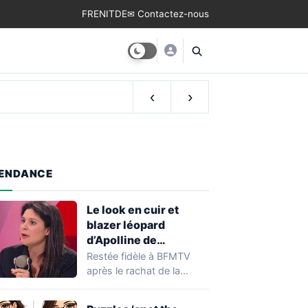
FR
EN
IT
DE
✉ Contactez-nous
‹
›
ENDANCE
Le look en cuir et
blazer léopard
d’Apolline de
Malherbe décrypté
Restée fidèle à BFMTV
après le rachat de la
chaîne par Rodolphe
Saadé, Apolline…