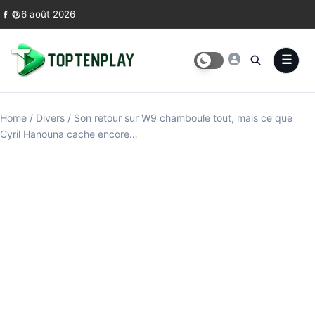
Skip to content
6 août 2026
Home
/
Divers
/
Son retour sur W9 chamboule tout, mais ce que
Cyril Hanouna cache encore…