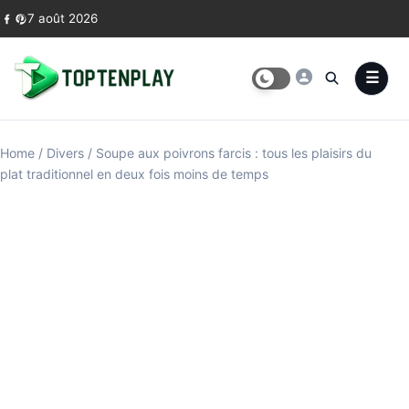
Skip to content
7 août 2026
Home
/
Divers
/
Soupe aux poivrons farcis : tous les plaisirs du
plat traditionnel en deux fois moins de temps