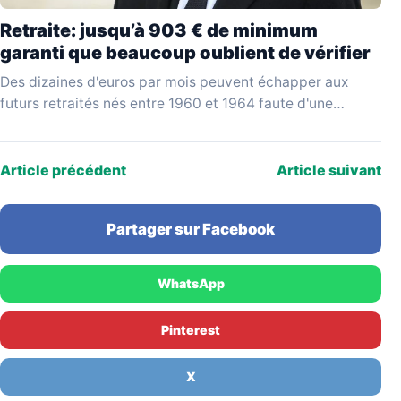
Retraite: jusqu’à 903 € de minimum
garanti que beaucoup oublient de vérifier
Des dizaines d'euros par mois peuvent échapper aux
futurs retraités nés entre 1960 et 1964 faute d'une
vérification simple au moment de liquider leurs…
Article précédent
Article suivant
Partager sur Facebook
WhatsApp
Pinterest
X