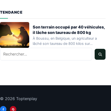
TENDANCE
Son terrain occupé par 40 véhicules,
il lâche son taureau de 800 kg
À Boussu, en Belgique, un agriculteur a
lâché son taureau de 800 kilos sur…
Rechercher
© 2026 Toptenplay