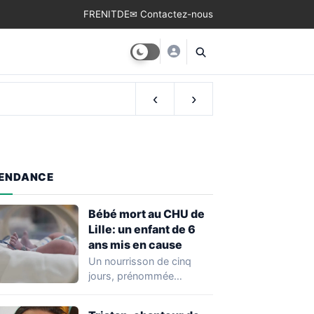
FR
EN
IT
DE
✉ Contactez-nous
‹
›
ENDANCE
Bébé mort au CHU de
Lille: un enfant de 6
ans mis en cause
Un nourrisson de cinq
jours, prénommée
Zayneb, est décédée à la
maternité Jeanne de…