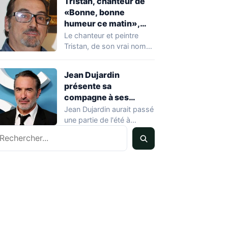
Tristan, chanteur de
«Bonne, bonne
humeur ce matin»,
mort à 68 ans
Le chanteur et peintre
Tristan, de son vrai nom
Pascal Dequatremare, est
décédé le…
Jean Dujardin
présente sa
compagne à ses
enfants à Soulac-sur-
Jean Dujardin aurait passé
Mer
une partie de l'été à
echercher
Soulac-sur-Mer, en
Gironde, en compagnie…