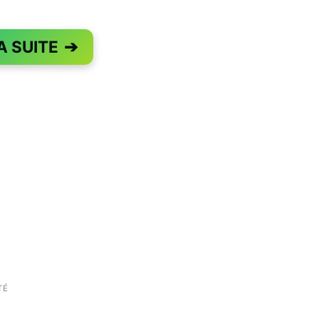
A SUITE
➔
PAGE 1 OF 5
TÉ