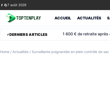
Skip to content
7 août 2026
ACCUEIL
ACTUALITÉS
S
1 600 € de retraite après
DERNIERS ARTICLES
Home
/
Actualités
/
Surveillante poignardée en plein contrôle de sac 