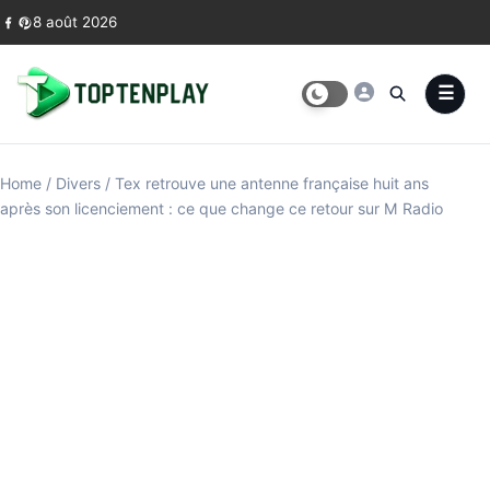
Skip to content
8 août 2026
Home
/
Divers
/
Tex retrouve une antenne française huit ans
après son licenciement : ce que change ce retour sur M Radio