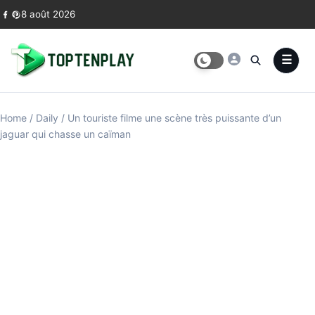
Skip to content
8 août 2026
Home
/
Daily
/
Un touriste filme une scène très puissante d’un
jaguar qui chasse un caïman