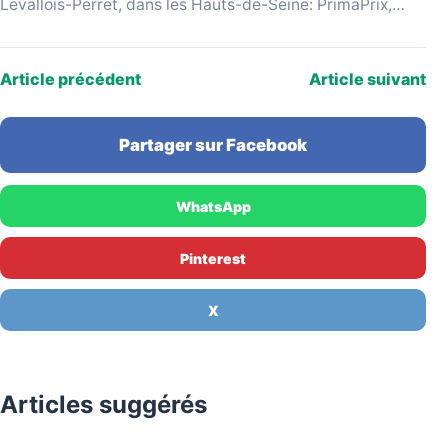
Levallois-Perret, dans les Hauts-de-Seine: PrimaPrix,
enseigne espagnole qui se revendique du «discount
chic», attire une…
Article précédent
Article suivant
Partager sur Facebook
WhatsApp
Pinterest
X
Articles suggérés