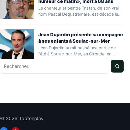
humeur ce matin», mort à 68 ans
Le chanteur et peintre Tristan, de son vrai
nom Pascal Dequatremare, est décédé le…
Jean Dujardin présente sa compagne
à ses enfants à Soulac-sur-Mer
Jean Dujardin aurait passé une partie de
l'été à Soulac-sur-Mer, en Gironde, en
compagnie…
Rechercher
© 2026 Toptenplay