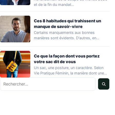
et de la fin du mandat…
Ces 8 habitudes qui trahissent un
manque de savoir-vivre
Certains manquements aux bonnes
manières sont évidents. D'autres, en
revanche, passent inaperçus — y…
Ce que la façon dont vous portez
votre sac dit de vous
Un sac, une posture, un caractère. Selon
Vie Pratique Féminin, la manière dont une…
Rechercher