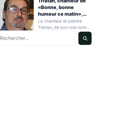
Tristan, chanteur de
«Bonne, bonne
humeur ce matin»,
mort à 68 ans
Le chanteur et peintre
Tristan, de son vrai nom
echercher
Pascal Dequatremare, est
décédé le…