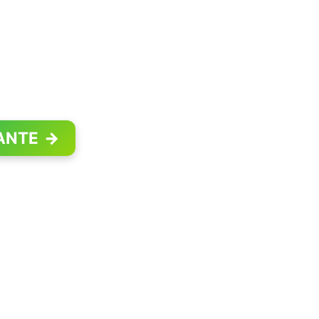
ANTE
→