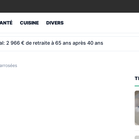
ANTÉ
CUISINE
DIVERS
ur retraités atteint 1 043 € et non 1 012 €
 arrosées
T