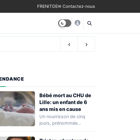
FR
EN
IT
DE
✉ Contactez-nous
‹
›
ENDANCE
Bébé mort au CHU de
Lille: un enfant de 6
ans mis en cause
Un nourrisson de cinq
jours, prénommée
Zayneb, est décédée à la
maternité Jeanne de…