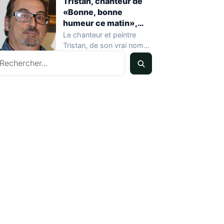
Tristan, chanteur de
«Bonne, bonne
humeur ce matin»,
mort à 68 ans
Le chanteur et peintre
Tristan, de son vrai nom
echercher
Pascal Dequatremare, est
décédé le…