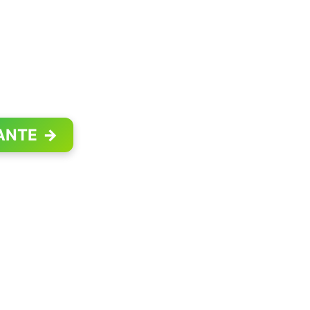
ANTE
→