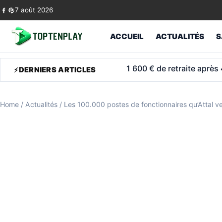
Skip to content
7 août 2026
ACCUEIL
ACTUALITÉS
S
ASPA 2026: l’allocation po
DERNIERS ARTICLES
Home
/
Actualités
/
Les 100.000 postes de fonctionnaires qu’Attal v