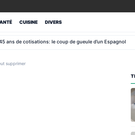
ANTÉ
CUISINE
DIVERS
ur retraités atteint 1 043 € et non 1 012 €
eut supprimer
T