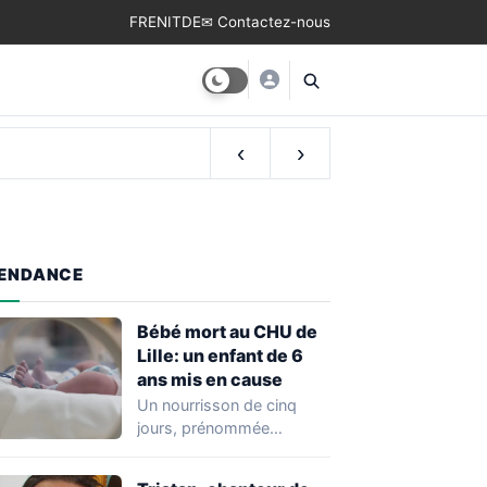
FR
EN
IT
DE
✉ Contactez-nous
‹
›
ENDANCE
Bébé mort au CHU de
Lille: un enfant de 6
ans mis en cause
Un nourrisson de cinq
jours, prénommée
Zayneb, est décédée à la
maternité Jeanne de…