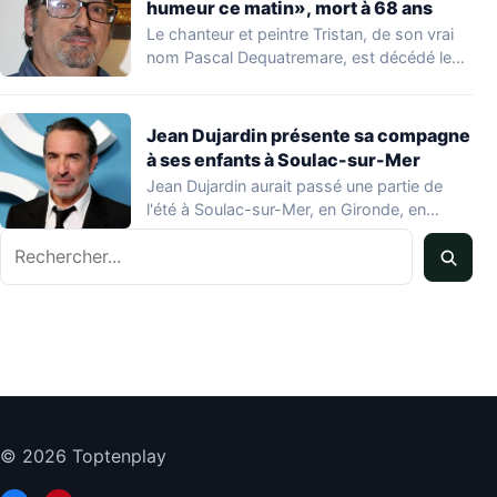
humeur ce matin», mort à 68 ans
Le chanteur et peintre Tristan, de son vrai
nom Pascal Dequatremare, est décédé le…
Jean Dujardin présente sa compagne
à ses enfants à Soulac-sur-Mer
Jean Dujardin aurait passé une partie de
l'été à Soulac-sur-Mer, en Gironde, en
compagnie…
Rechercher
© 2026 Toptenplay