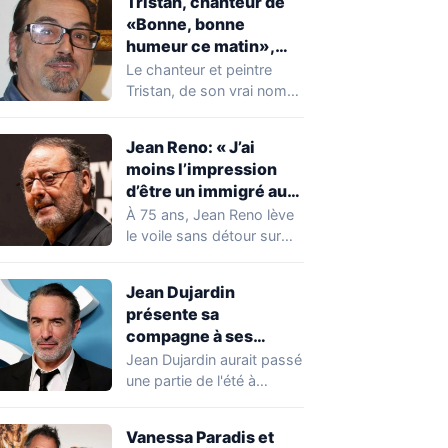
Tristan, chanteur de
«Bonne, bonne
humeur ce matin»,
mort à 68 ans
Le chanteur et peintre
Tristan, de son vrai nom
Pascal Dequatremare, est
décédé le…
Jean Reno: « J’ai
moins l’impression
d’être un immigré aux
États-Unis qu’en
À 75 ans, Jean Reno lève
France »
le voile sans détour sur
son rapport à…
Jean Dujardin
présente sa
compagne à ses
enfants à Soulac-sur-
Jean Dujardin aurait passé
Mer
une partie de l'été à
Soulac-sur-Mer, en
Gironde, en compagnie…
Vanessa Paradis et