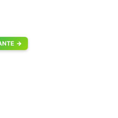
ANTE
→