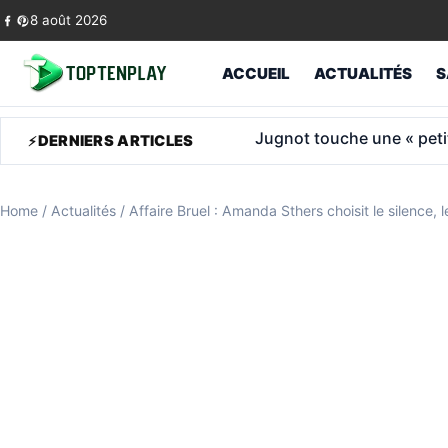
Skip to content
8 août 2026
ACCUEIL
ACTUALITÉS
S
1 600 € de retraite après
DERNIERS ARTICLES
Home
/
Actualités
/
Affaire Bruel : Amanda Sthers choisit le silence, 