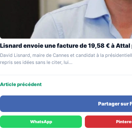
Lisnard envoie une facture de 19,58 € à Attal
David Lisnard, maire de Cannes et candidat à la présidentiel
repris ses idées sans le citer, lui…
Article précédent
Partager sur
WhatsApp
Pintere