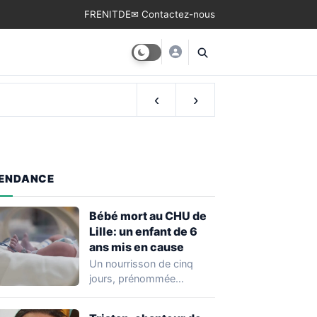
FR
EN
IT
DE
✉ Contactez-nous
‹
›
ENDANCE
Bébé mort au CHU de
Lille: un enfant de 6
ans mis en cause
Un nourrisson de cinq
jours, prénommée
Zayneb, est décédée à la
maternité Jeanne de…