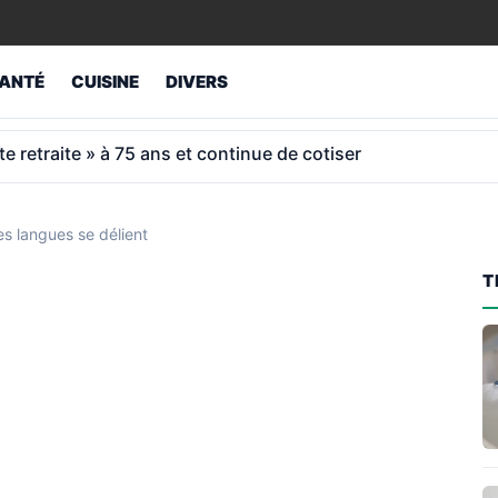
ANTÉ
CUISINE
DIVERS
 45 ans de cotisations: le coup de gueule d’un Espagnol
les langues se délient
T