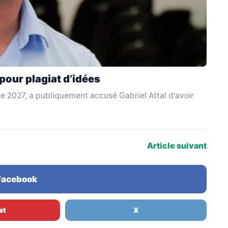
 pour plagiat d’idées
le 2027, a publiquement accusé Gabriel Attal d'avoir
Article suivant
 Facebook
st
X