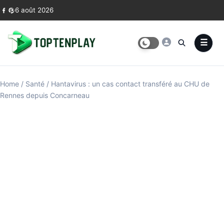
Skip to content
6 août 2026
Home
/
Santé
/
Hantavirus : un cas contact transféré au CHU de
Rennes depuis Concarneau