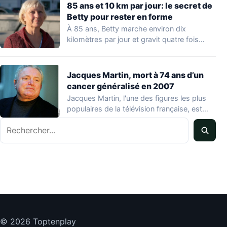
85 ans et 10 km par jour: le secret de
Betty pour rester en forme
À 85 ans, Betty marche environ dix
kilomètres par jour et gravit quatre fois…
Jacques Martin, mort à 74 ans d’un
cancer généralisé en 2007
Jacques Martin, l'une des figures les plus
populaires de la télévision française, est
décédé…
Rechercher
© 2026 Toptenplay