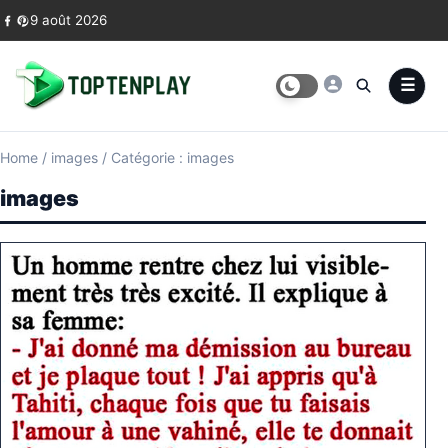
Skip to content
9 août 2026
Home
/
images
/
Catégorie : images
images