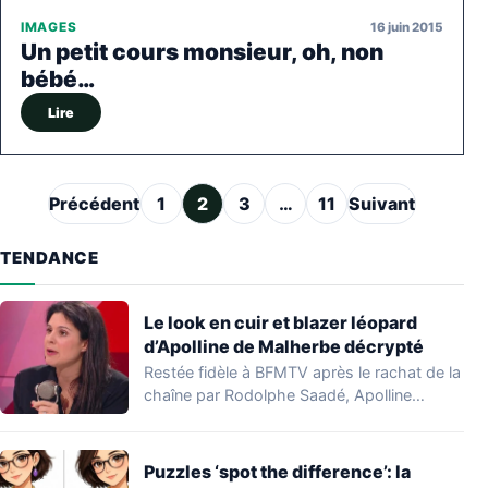
16 juin 2015
IMAGES
Un petit cours monsieur, oh, non
bébé…
Lire
Pagination des publications
Précédent
1
2
3
…
11
Suivant
TENDANCE
Le look en cuir et blazer léopard
d’Apolline de Malherbe décrypté
Restée fidèle à BFMTV après le rachat de la
chaîne par Rodolphe Saadé, Apolline…
Puzzles ‘spot the difference’: la