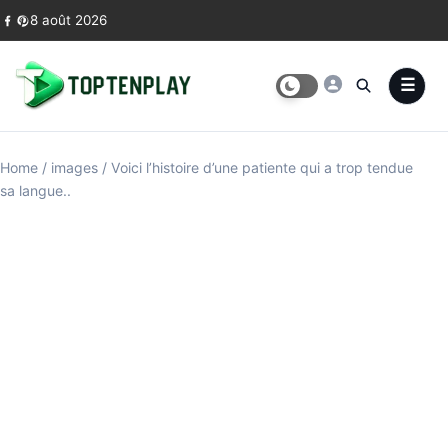
Skip to content
8 août 2026
Home
/
images
/
Voici l’histoire d’une patiente qui a trop tendue
sa langue..