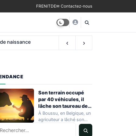
FR
EN
IT
DE
✉ Contactez-nous
‹
›
ENDANCE
Son terrain occupé
par 40 véhicules, il
lâche son taureau de
800 kg
À Boussu, en Belgique, un
agriculteur a lâché son
echercher
taureau de 800 kilos sur…