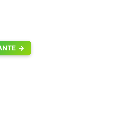
ANTE
→