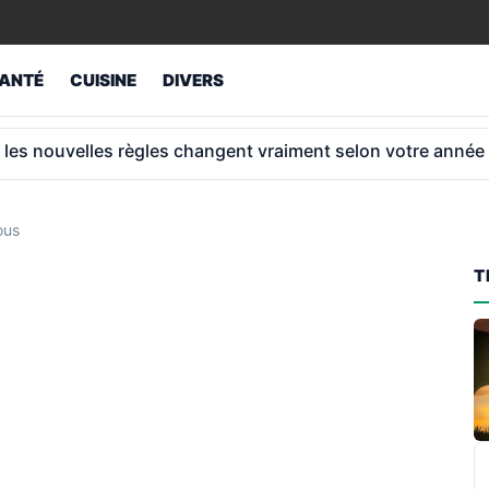
ANTÉ
CUISINE
DIVERS
ns: la pension moyenne est de 1 789 €
ous
T
R