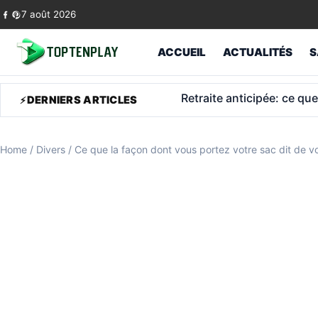
Skip to content
7 août 2026
ACCUEIL
ACTUALITÉS
S
Retraite militaire à 48 a
DERNIERS ARTICLES
Home
/
Divers
/
Ce que la façon dont vous portez votre sac dit de v