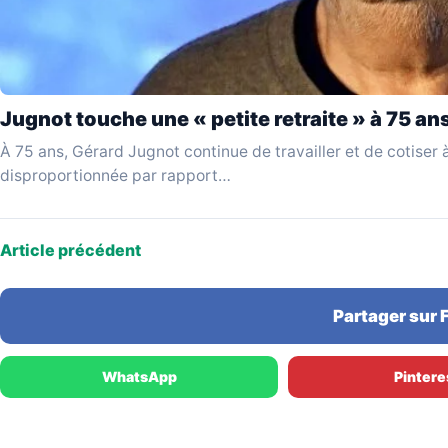
Jugnot touche une « petite retraite » à 75 an
À 75 ans, Gérard Jugnot continue de travailler et de cotiser à
disproportionnée par rapport…
Article précédent
Partager sur
WhatsApp
Pintere