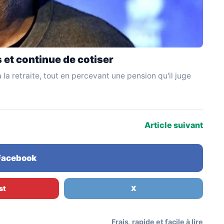
s et continue de cotiser
 la retraite, tout en percevant une pension qu'il juge
Article suivant
 Facebook
st
X
Frais, rapide et facile à lire