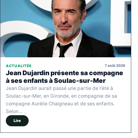
7 août 2026
ACTUALITÉS
Jean Dujardin présente sa compagne
à ses enfants à Soulac-sur-Mer
Jean Dujardin aurait passé une partie de l'été à
Soulac-sur-Mer, en Gironde, en compagnie de sa
compagne Aurélie Chaigneau et de ses enfants.
Selon…
Lire