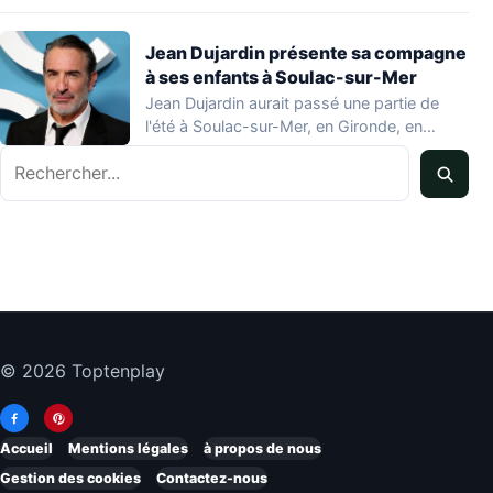
Jean Dujardin présente sa compagne
à ses enfants à Soulac-sur-Mer
Jean Dujardin aurait passé une partie de
l'été à Soulac-sur-Mer, en Gironde, en
compagnie…
Rechercher
© 2026 Toptenplay
Accueil
Mentions légales
à propos de nous
Gestion des cookies
Contactez-nous