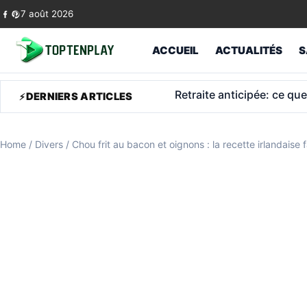
Skip to content
7 août 2026
ACCUEIL
ACTUALITÉS
S
Médecin généraliste libér
DERNIERS ARTICLES
Home
/
Divers
/
Chou frit au bacon et oignons : la recette irlandaise 