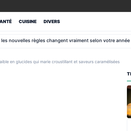
ANTÉ
CUISINE
DIVERS
al: 2 966 € de retraite à 65 ans après 40 ans
faible en glucides qui marie croustillant et saveurs caramélisées
T
R