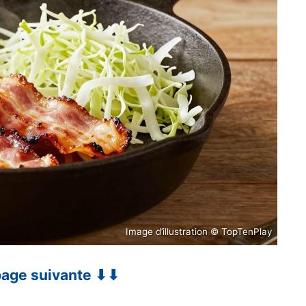
Image d’illustration © TopTenPlay
 page suivante ⬇⬇