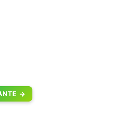
ANTE
→