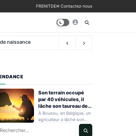
FR
EN
IT
DE
✉ Contactez-nous
‹
›
ENDANCE
Son terrain occupé
par 40 véhicules, il
lâche son taureau de
800 kg
À Boussu, en Belgique, un
agriculteur a lâché son
echercher
taureau de 800 kilos sur…