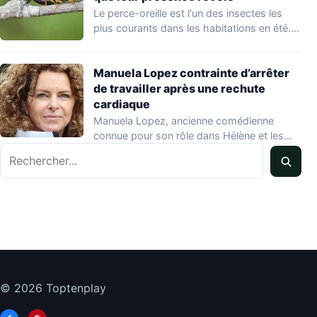
Le perce-oreille est l'un des insectes les
plus courants dans les habitations en été.…
Manuela Lopez contrainte d’arrêter
de travailler après une rechute
cardiaque
Manuela Lopez, ancienne comédienne
connue pour son rôle dans Hélène et les
Rechercher
garçons et…
© 2026 Toptenplay