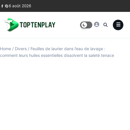
Skip to content
6 août 2026
Home
/
Divers
/
Feuilles de laurier dans l’eau de lavage :
comment leurs huiles essentielles dissolvent la saleté tenace