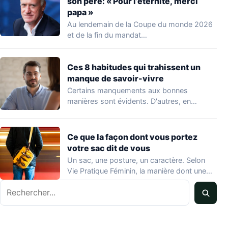
son père: « Pour l’éternité, merci
papa »
Au lendemain de la Coupe du monde 2026
et de la fin du mandat…
Ces 8 habitudes qui trahissent un
manque de savoir-vivre
Certains manquements aux bonnes
manières sont évidents. D'autres, en
revanche, passent inaperçus — y…
Ce que la façon dont vous portez
votre sac dit de vous
Un sac, une posture, un caractère. Selon
Vie Pratique Féminin, la manière dont une…
Rechercher