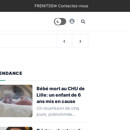
FR
EN
IT
DE
✉ Contactez-nous
‹
›
ENDANCE
Bébé mort au CHU de
Lille: un enfant de 6
ans mis en cause
Un nourrisson de cinq
jours, prénommée
Zayneb, est décédée à la
maternité Jeanne de…