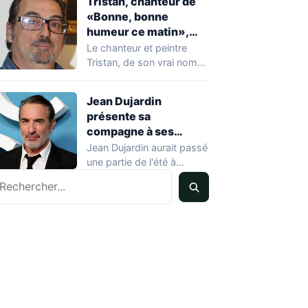
Tristan, chanteur de
«Bonne, bonne
humeur ce matin»,
mort à 68 ans
Le chanteur et peintre
Tristan, de son vrai nom
Pascal Dequatremare, est
décédé le…
Jean Dujardin
présente sa
compagne à ses
enfants à Soulac-sur-
Jean Dujardin aurait passé
Mer
une partie de l'été à
echercher
Soulac-sur-Mer, en
Gironde, en compagnie…