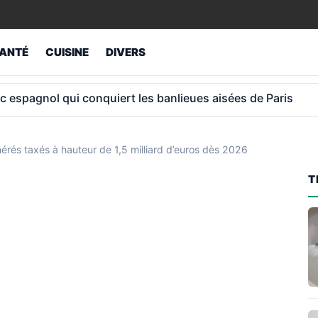
ANTÉ
CUISINE
DIVERS
e retraite » à 75 ans et continue de cotiser
érés taxés à hauteur de 1,5 milliard d’euros dès 2026
T