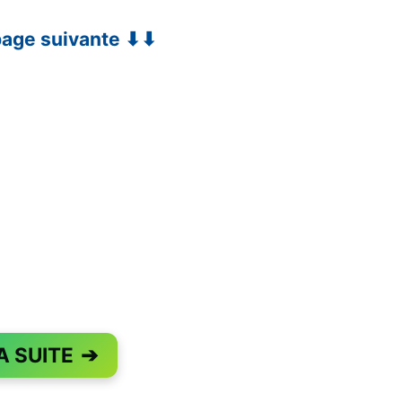
 page suivante ⬇⬇
A SUITE
➔
PAGE 1 OF 2