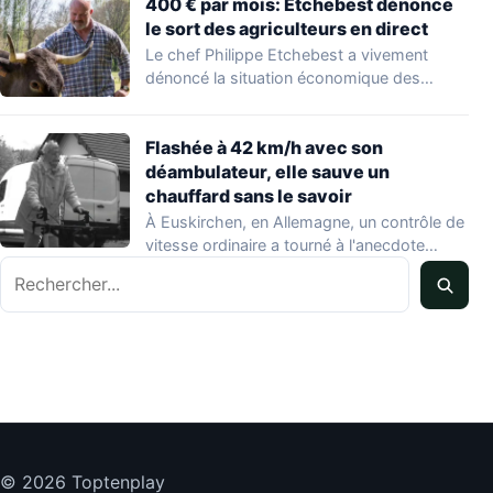
400 € par mois: Etchebest dénonce
le sort des agriculteurs en direct
Le chef Philippe Etchebest a vivement
dénoncé la situation économique des
agriculteurs français lors…
Flashée à 42 km/h avec son
déambulateur, elle sauve un
chauffard sans le savoir
À Euskirchen, en Allemagne, un contrôle de
vitesse ordinaire a tourné à l'anecdote
Rechercher
mondiale…
© 2026 Toptenplay