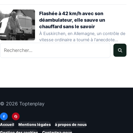
agriculteurs français lors…
Flashée à 42 km/h avec son
déambulateur, elle sauve un
chauffard sans le savoir
À Euskirchen, en Allemagne, un contrôle de
vitesse ordinaire a tourné à l'anecdote
Rechercher
mondiale…
© 2026 Toptenplay
Accueil
Mentions légales
à propos de nous
Gestion des cookies
Contactez-nous