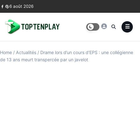
Skip to content
6 août 2026
Home
/
Actualités
/
Drame lors d’un cours d’EPS : une collégienne
de 13 ans meurt transpercée par un javelot