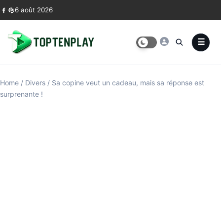
Skip to content
6 août 2026
Home
/
Divers
/
Sa copine veut un cadeau, mais sa réponse est
surprenante !